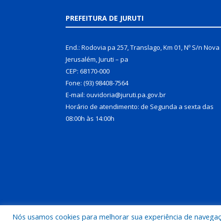
PREFEITURA DE JURUTI
End.: Rodovia pa 257, Translago, Km 01, Nº S/n Nova
Jerusalém, Juruti – pa
CEP: 68170-000
Fone: (93) 98408-7564
E-mail: ouvidoria@juruti.pa.gov.br
Horário de atendimento: de Segunda a sexta das
08:00h às 14:00h
Nós usamos cookies para melhorar sua experiência de navegação