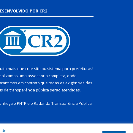
ESENVOLVIDO POR CR2
uito mais que
criar site
ou
sistema para prefeituras
!
ealizamos uma
assessoria
completa, onde
arantimos em contrato que todas as exigências das
eis de transparência pública
serão atendidas.
onheça o
PNTP
e o
Radar da Transparência Pública
a de