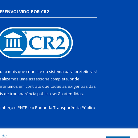
ESENVOLVIDO POR CR2
uito mais que
criar site
ou
sistema para prefeituras
!
ealizamos uma
assessoria
completa, onde
arantimos em contrato que todas as exigências das
eis de transparência pública
serão atendidas.
onheça o
PNTP
e o
Radar da Transparência Pública
a de