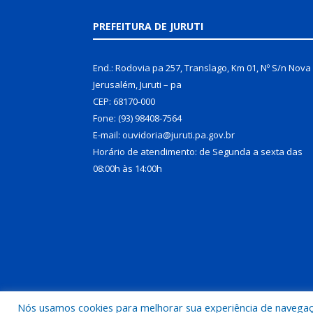
PREFEITURA DE JURUTI
End.: Rodovia pa 257, Translago, Km 01, Nº S/n Nova
Jerusalém, Juruti – pa
CEP: 68170-000
Fone: (93) 98408-7564
E-mail: ouvidoria@juruti.pa.gov.br
Horário de atendimento: de Segunda a sexta das
08:00h às 14:00h
Nós usamos cookies para melhorar sua experiência de navegação