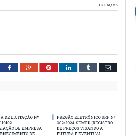
LICITAÇÕES
tter
Facebook
Google+
Pinterest
LinkedIn
Tumblr
Email
A DE LICITAÇÃO Nº
PREGÃO ELETRÔNICO SRP Nº
 110102
002/2024-SEMED (REGISTRO
ATAÇÃO DE EMPRESA
DE PREÇOS VISANDO A
ORNECIMENTO DE
FUTURA E EVENTUAL