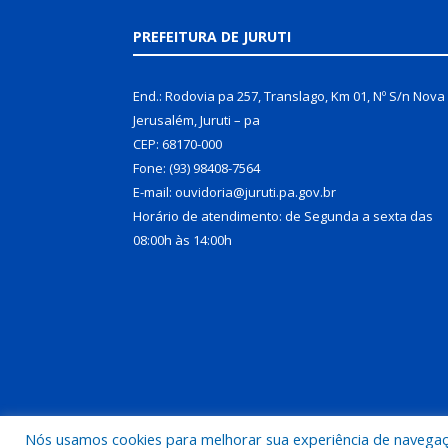
PREFEITURA DE JURUTI
End.: Rodovia pa 257, Translago, Km 01, Nº S/n Nova
Jerusalém, Juruti – pa
CEP: 68170-000
Fone: (93) 98408-7564
E-mail: ouvidoria@juruti.pa.gov.br
Horário de atendimento: de Segunda a sexta das
08:00h às 14:00h
Nós usamos cookies para melhorar sua experiência de navegação