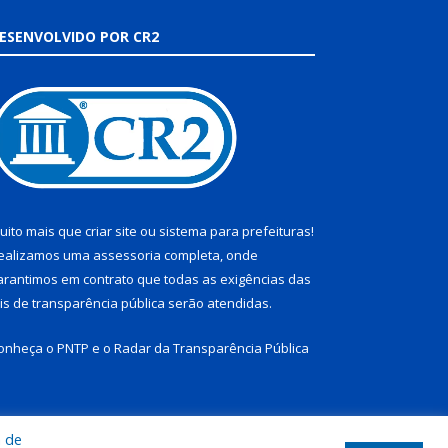
ESENVOLVIDO POR CR2
uito mais que
criar site
ou
sistema para prefeituras
!
ealizamos uma
assessoria
completa, onde
arantimos em contrato que todas as exigências das
eis de transparência pública
serão atendidas.
onheça o
PNTP
e o
Radar da Transparência Pública
a de