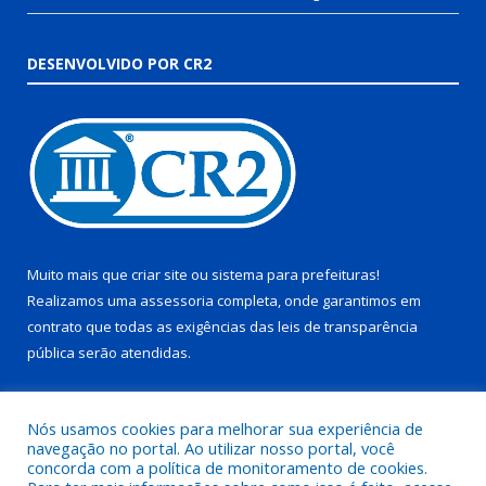
DESENVOLVIDO POR CR2
Muito mais que
criar site
ou
sistema para prefeituras
!
Realizamos uma
assessoria
completa, onde garantimos em
contrato que todas as exigências das
leis de transparência
pública
serão atendidas.
Conheça o
PNTP
e o
Radar da Transparência Pública
Nós usamos cookies para melhorar sua experiência de
navegação no portal. Ao utilizar nosso portal, você
concorda com a política de monitoramento de cookies.