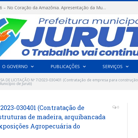
FESTRIBAL 2026 – No Coração da Amazônia. Apresentação da Munduruku.
O GOVERNO
PUBLICAÇÕES
SERVIÇOS
SA DE LICITAÇÃO Nº 7/2023-030401 (Contratação de empresa para construção 
nicípio de Juruti)
023-030401 (Contratação de
0
struturas de madeira, arquibancada
Exposições Agropecuária do