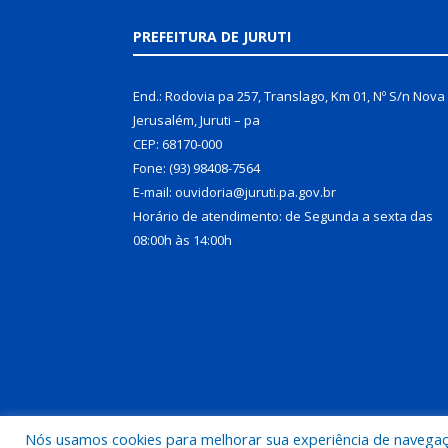
PREFEITURA DE JURUTI
End.: Rodovia pa 257, Translago, Km 01, Nº S/n Nova
Jerusalém, Juruti – pa
CEP: 68170-000
Fone: (93) 98408-7564
E-mail: ouvidoria@juruti.pa.gov.br
Horário de atendimento: de Segunda a sexta das
08:00h às 14:00h
Nós usamos cookies para melhorar sua experiência de navegação