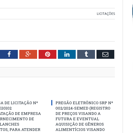
LICITAÇÕES
tter
Facebook
Google+
Pinterest
LinkedIn
Tumblr
Email
A DE LICITAÇÃO Nº
PREGÃO ELETRÔNICO SRP Nº
 110102
002/2024-SEMED (REGISTRO
ATAÇÃO DE EMPRESA
DE PREÇOS VISANDO A
ORNECIMENTO DE
FUTURA E EVENTUAL
 LANCHES
AQUISIÇÃO DE GÊNEROS
TOS, PARA ATENDER
ALIMENTÍCIOS VISANDO