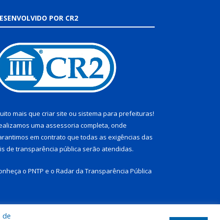
ESENVOLVIDO POR CR2
uito mais que
criar site
ou
sistema para prefeituras
!
ealizamos uma
assessoria
completa, onde
arantimos em contrato que todas as exigências das
eis de transparência pública
serão atendidas.
onheça o
PNTP
e o
Radar da Transparência Pública
a de