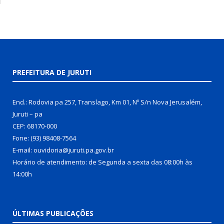
PREFEITURA DE JURUTI
End.: Rodovia pa 257, Translago, Km 01, Nº S/n Nova Jerusalém,
Juruti – pa
CEP: 68170-000
Fone: (93) 98408-7564
E-mail: ouvidoria@juruti.pa.gov.br
Horário de atendimento: de Segunda a sexta das 08:00h às
14:00h
ÚLTIMAS PUBLICAÇÕES