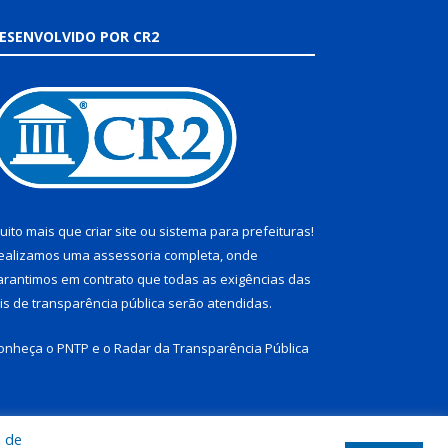
ESENVOLVIDO POR CR2
uito mais que
criar site
ou
sistema para prefeituras
!
ealizamos uma
assessoria
completa, onde
arantimos em contrato que todas as exigências das
eis de transparência pública
serão atendidas.
onheça o
PNTP
e o
Radar da Transparência Pública
a de