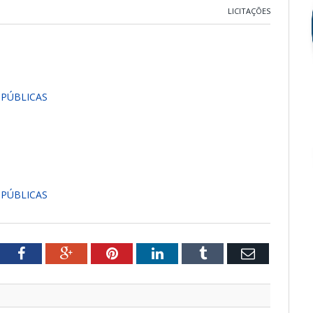
LICITAÇÕES
PÚBLICAS
PÚBLICAS
tter
Facebook
Google+
Pinterest
LinkedIn
Tumblr
Email