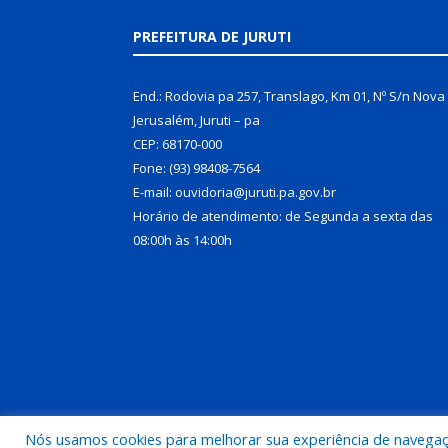
PREFEITURA DE JURUTI
End.: Rodovia pa 257, Translago, Km 01, Nº S/n Nova
Jerusalém, Juruti – pa
CEP: 68170-000
Fone: (93) 98408-7564
E-mail: ouvidoria@juruti.pa.gov.br
Horário de atendimento: de Segunda a sexta das
08:00h às 14:00h
Nós usamos cookies para melhorar sua experiência de navegação