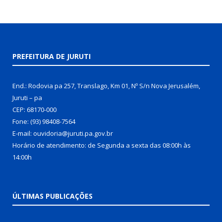
PREFEITURA DE JURUTI
End.: Rodovia pa 257, Translago, Km 01, Nº S/n Nova Jerusalém,
Juruti – pa
CEP: 68170-000
Fone: (93) 98408-7564
E-mail: ouvidoria@juruti.pa.gov.br
Horário de atendimento: de Segunda a sexta das 08:00h às
14:00h
ÚLTIMAS PUBLICAÇÕES