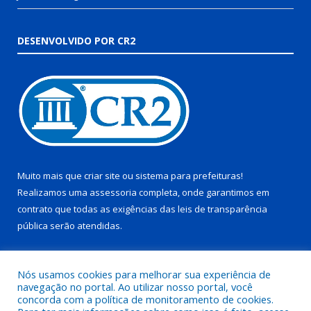
DESENVOLVIDO POR CR2
Muito mais que
criar site
ou
sistema para prefeituras
!
Realizamos uma
assessoria
completa, onde garantimos em
contrato que todas as exigências das
leis de transparência
pública
serão atendidas.
Conheça o
PNTP
e o
Radar da Transparência Pública
Nós usamos cookies para melhorar sua experiência de
navegação no portal. Ao utilizar nosso portal, você
concorda com a política de monitoramento de cookies.