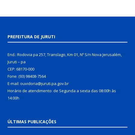
PREFEITURA DE JURUTI
End.: Rodovia pa 257, Translago, Km 01, Nº S/n Nova Jerusalém,
Juruti – pa
CEP: 68170-000
Fone: (93) 98408-7564
E-mail: ouvidoria@juruti.pa.gov.br
Horário de atendimento: de Segunda a sexta das 08:00h às
14:00h
ÚLTIMAS PUBLICAÇÕES