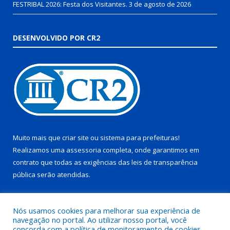
FESTRIBAL 2026: Festa dos Visitantes.
3 de agosto de 2026
DESENVOLVIDO POR CR2
Muito mais que
criar site
ou
sistema para prefeituras
!
Realizamos uma
assessoria
completa, onde garantimos em
contrato que todas as exigências das
leis de transparência
pública
serão atendidas.
Conheça o
PNTP
e o
Radar da Transparência Pública
Nós usamos cookies para melhorar sua experiência de
navegação no portal. Ao utilizar nosso portal, você
concorda com a política de monitoramento de cookies.