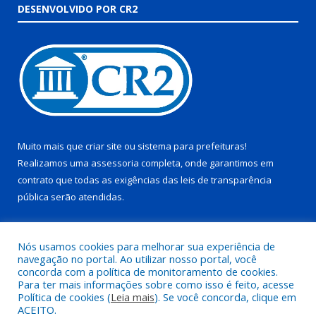
DESENVOLVIDO POR CR2
Muito mais que
criar site
ou
sistema para prefeituras
!
Realizamos uma
assessoria
completa, onde garantimos em
contrato que todas as exigências das
leis de transparência
pública
serão atendidas.
Conheça o
PNTP
e o
Radar da Transparência Pública
Nós usamos cookies para melhorar sua experiência de
navegação no portal. Ao utilizar nosso portal, você
concorda com a política de monitoramento de cookies.
Para ter mais informações sobre como isso é feito, acesse
Política de cookies (
Leia mais
). Se você concorda, clique em
Todos os direitos reservados a Prefeitura Municipal de Juruti.
ACEITO.