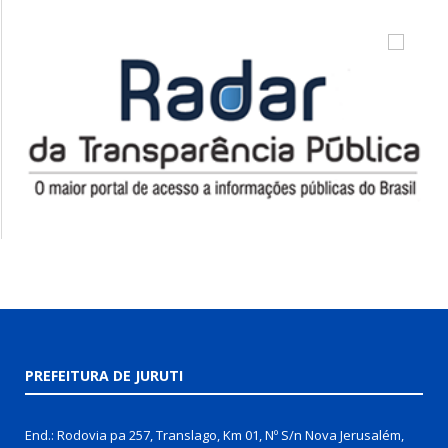
PREFEITURA DE JURUTI
End.: Rodovia pa 257, Translago, Km 01, Nº S/n Nova Jerusalém,