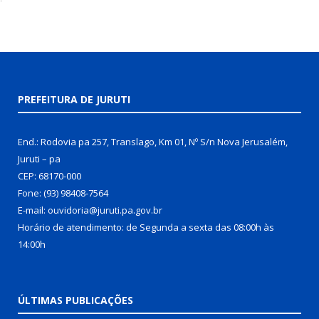
PREFEITURA DE JURUTI
End.: Rodovia pa 257, Translago, Km 01, Nº S/n Nova Jerusalém,
Juruti – pa
CEP: 68170-000
Fone: (93) 98408-7564
E-mail: ouvidoria@juruti.pa.gov.br
Horário de atendimento: de Segunda a sexta das 08:00h às
14:00h
ÚLTIMAS PUBLICAÇÕES