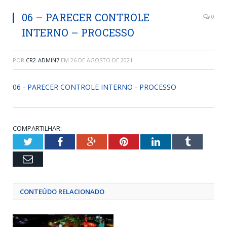
06 – PARECER CONTROLE
0
INTERNO – PROCESSO
POR
CR2-ADMIN7
EM
26 DE AGOSTO DE 2021
06 - PARECER CONTROLE INTERNO - PROCESSO
COMPARTILHAR:
Twitter
Facebook
Google+
Pinterest
LinkedIn
Tumblr
Email
CONTEÚDO RELACIONADO