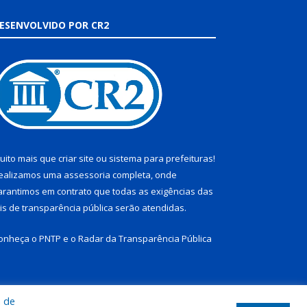
ESENVOLVIDO POR CR2
uito mais que
criar site
ou
sistema para prefeituras
!
ealizamos uma
assessoria
completa, onde
arantimos em contrato que todas as exigências das
eis de transparência pública
serão atendidas.
onheça o
PNTP
e o
Radar da Transparência Pública
a de