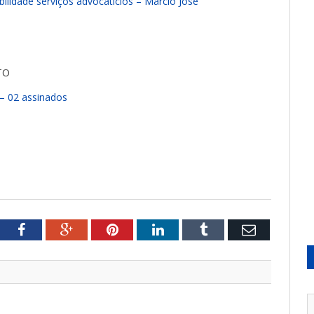
bilidade serviços advocatícios – Márcio José
TO
– 02 assinados
tter
Facebook
Google+
Pinterest
LinkedIn
Tumblr
Email