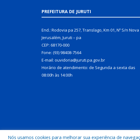
PREFEITURA DE JURUTI
End.: Rodovia pa 257, Translago, Km 01, Nº S/n Nova
Jerusalém, Juruti – pa
CEP: 68170-000
Fone: (93) 98408-7564
E-mail: ouvidoria@juruti.pa.gov.br
Horário de atendimento: de Segunda a sexta das
08:00h às 14:00h
Nós usamos cookies para melhorar sua experiência de navegação