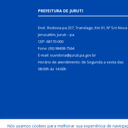
PREFEITURA DE JURUTI
End.: Rodovia pa 257, Translago, Km 01, Nº S/n Nova
Jerusalém, Juruti – pa
CEP: 68170-000
Fone: (93) 98408-7564
E-mail: ouvidoria@juruti.pa.gov.br
Horário de atendimento: de Segunda a sexta das
08:00h às 14:00h
Nós usamos cookies para melhorar sua experiência de navegação