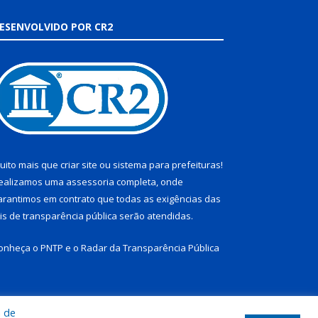
ESENVOLVIDO POR CR2
uito mais que
criar site
ou
sistema para prefeituras
!
ealizamos uma
assessoria
completa, onde
arantimos em contrato que todas as exigências das
eis de transparência pública
serão atendidas.
onheça o
PNTP
e o
Radar da Transparência Pública
a de