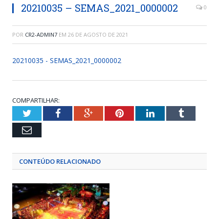
20210035 – SEMAS_2021_0000002
0
POR
CR2-ADMIN7
EM
26 DE AGOSTO DE 2021
20210035 - SEMAS_2021_0000002
COMPARTILHAR:
Twitter
Facebook
Google+
Pinterest
LinkedIn
Tumblr
Email
CONTEÚDO RELACIONADO