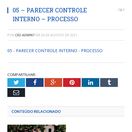
05 – PARECER CONTROLE
0
INTERNO – PROCESSO
POR
CR2-ADMIN7
EM
26 DE AGOSTO DE 2021
05 - PARECER CONTROLE INTERNO - PROCESSO
COMPARTILHAR:
Twitter
Facebook
Google+
Pinterest
LinkedIn
Tumblr
Email
CONTEÚDO RELACIONADO