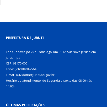
PREFEITURA DE JURUTI
End.: Rodovia pa 257, Translago, Km 01, Nº S/n Nova Jerusalém,
Juruti – pa
CEP: 68170-000
Fone: (93) 98408-7564
E-mail: ouvidoria@juruti.pa.gov.br
Horário de atendimento: de Segunda a sexta das 08:00h às
14:00h
ÚLTIMAS PUBLICAÇÕES