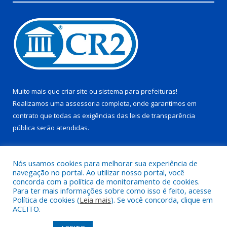
Muito mais que
criar site
ou
sistema para prefeituras
!
Realizamos uma
assessoria
completa, onde garantimos em
contrato que todas as exigências das
leis de transparência
pública
serão atendidas.
Conheça o
PNTP
e o
Radar da Transparência Pública
Nós usamos cookies para melhorar sua experiência de
navegação no portal. Ao utilizar nosso portal, você
concorda com a política de monitoramento de cookies.
Para ter mais informações sobre como isso é feito, acesse
Política de cookies (
Leia mais
). Se você concorda, clique em
Todos os direitos reservados a Prefeitura Municipal de Juruti.
ACEITO.