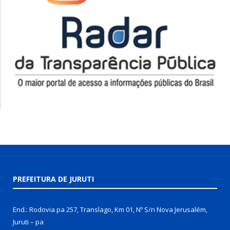
PREFEITURA DE JURUTI
End.: Rodovia pa 257, Translago, Km 01, Nº S/n Nova Jerusalém,
Juruti – pa