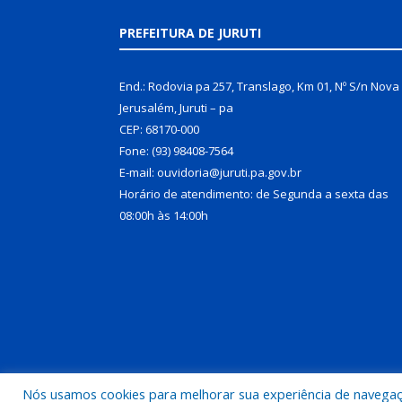
PREFEITURA DE JURUTI
End.: Rodovia pa 257, Translago, Km 01, Nº S/n Nova
Jerusalém, Juruti – pa
CEP: 68170-000
Fone: (93) 98408-7564
E-mail: ouvidoria@juruti.pa.gov.br
Horário de atendimento: de Segunda a sexta das
08:00h às 14:00h
Nós usamos cookies para melhorar sua experiência de navegação