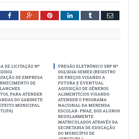
tter
Facebook
Google+
Pinterest
LinkedIn
Tumblr
Email
A DE LICITAÇÃO Nº
PREGÃO ELETRÔNICO SRP Nº
 110102
002/2024-SEMED (REGISTRO
ATAÇÃO DE EMPRESA
DE PREÇOS VISANDO A
ORNECIMENTO DE
FUTURA E EVENTUAL
 LANCHES
AQUISIÇÃO DE GÊNEROS
TOS, PARA ATENDER
ALIMENTÍCIOS VISANDO
ANDAS DO GABINETE
ATENDER O PROGRAMA
EFEITO MUNICIPAL
NACIONAL DA MERENDA
TI/PÁ)
ESCOLAR- PNAE, DOS ALUNOS
REGULARMENTE
MATRICULADOS ATRAVÉS DA
SECRETARIA DE EDUCAÇÃO
DO MUNICÍPIO DE
JURUTI/PA.)