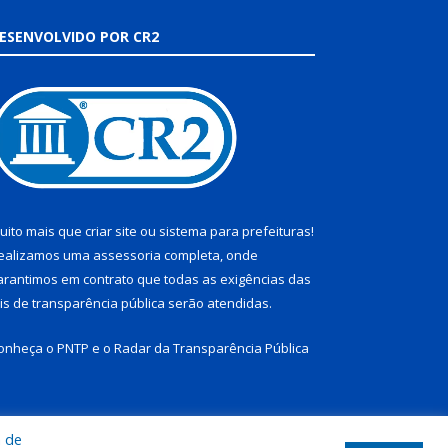
ESENVOLVIDO POR CR2
uito mais que
criar site
ou
sistema para prefeituras
!
ealizamos uma
assessoria
completa, onde
arantimos em contrato que todas as exigências das
eis de transparência pública
serão atendidas.
onheça o
PNTP
e o
Radar da Transparência Pública
a de