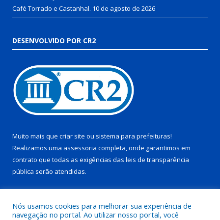
Café Torrado e Castanhal.
10 de agosto de 2026
DESENVOLVIDO POR CR2
Muito mais que
criar site
ou
sistema para prefeituras
!
Realizamos uma
assessoria
completa, onde garantimos em
contrato que todas as exigências das
leis de transparência
pública
serão atendidas.
Conheça o
PNTP
e o
Radar da Transparência Pública
Nós usamos cookies para melhorar sua experiência de
navegação no portal. Ao utilizar nosso portal, você