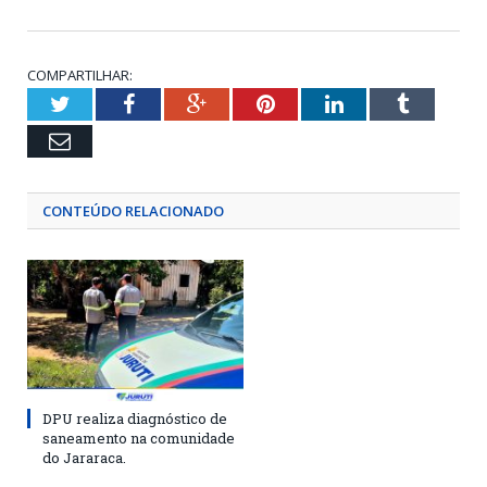
COMPARTILHAR:
Twitter
Facebook
Google+
Pinterest
LinkedIn
Tumblr
Email
CONTEÚDO RELACIONADO
DPU realiza diagnóstico de
saneamento na comunidade
do Jararaca.