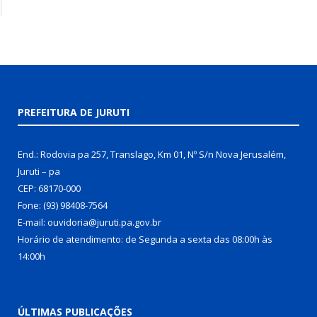
PREFEITURA DE JURUTI
End.: Rodovia pa 257, Translago, Km 01, Nº S/n Nova Jerusalém,
Juruti – pa
CEP: 68170-000
Fone: (93) 98408-7564
E-mail: ouvidoria@juruti.pa.gov.br
Horário de atendimento: de Segunda a sexta das 08:00h às
14:00h
ÚLTIMAS PUBLICAÇÕES