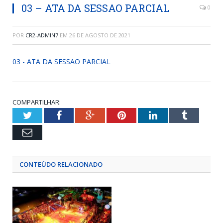
03 – ATA DA SESSAO PARCIAL
0
POR
CR2-ADMIN7
EM
26 DE AGOSTO DE 2021
03 - ATA DA SESSAO PARCIAL
COMPARTILHAR:
Twitter
Facebook
Google+
Pinterest
LinkedIn
Tumblr
Email
CONTEÚDO RELACIONADO