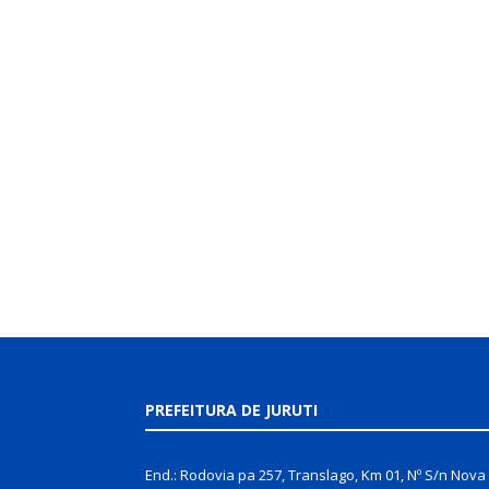
PREFEITURA DE JURUTI
End.: Rodovia pa 257, Translago, Km 01, Nº S/n Nova