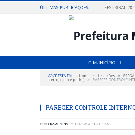
ÚLTIMAS PUBLICAÇÕES:
O MUNICÍPIO
»
»
VOCÊ ESTÁ EM:
Home
Licitações
PREGÃO
»
aterro, tijolo e pedra)
PARECER CONTROLE INT
PARECER CONTROLE INTERNO 
POR
CR2-ADMIN5
EM
11 DE AGOSTO DE 2022