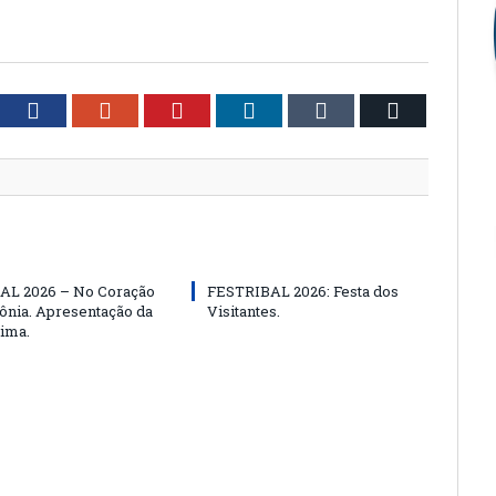
tter
Facebook
Google+
Pinterest
LinkedIn
Tumblr
Email
AL 2026 – No Coração
FESTRIBAL 2026: Festa dos
nia. Apresentação da
Visitantes.
ima.