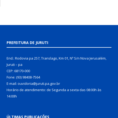
PREFEITURA DE JURUTI
End.: Rodovia pa 257, Translago, Km 01, Nº S/n Nova Jerusalém,
Juruti – pa
CEP: 68170-000
Fone: (93) 98408-7564
E-mail: ouvidoria@juruti.pa.gov.br
Horário de atendimento: de Segunda a sexta das 08:00h às
14:00h
ÚLTIMAS PUBLICAÇÕES