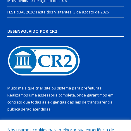
Muirapinima.
3 de agosto de 2026
FESTRIBAL 2026: Festa dos Visitantes.
3 de agosto de 2026
DESENVOLVIDO POR CR2
Muito mais que
criar site
ou
sistema para prefeituras
!
Realizamos uma
assessoria
completa, onde garantimos em
contrato que todas as exigências das
leis de transparência
pública
serão atendidas.
Conheça o
PNTP
e o
Radar da Transparência Pública
Nós usamos cookies para melhorar sua experiência de