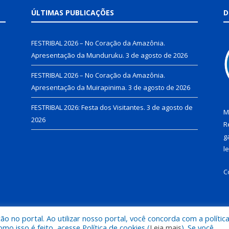
ÚLTIMAS PUBLICAÇÕES
D
FESTRIBAL 2026 – No Coração da Amazônia.
Apresentação da Munduruku.
3 de agosto de 2026
FESTRIBAL 2026 – No Coração da Amazônia.
Apresentação da Muirapinima.
3 de agosto de 2026
FESTRIBAL 2026: Festa dos Visitantes.
3 de agosto de
M
2026
R
g
l
C
 no portal. Ao utilizar nosso portal, você concorda com a polític
de Juruti.
Mapa do Si
 isso é feito, acesse Política de cookies (
Leia mais
). Se você