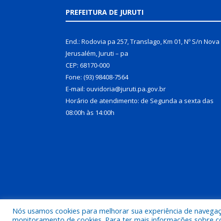
PREFEITURA DE JURUTI
End.: Rodovia pa 257, Translago, Km 01, Nº S/n Nova
Jerusalém, Juruti – pa
CEP: 68170-000
Fone: (93) 98408-7564
E-mail: ouvidoria@juruti.pa.gov.br
Horário de atendimento: de Segunda a sexta das
08:00h às 14:00h
Nós usamos cookies para melhorar sua experiência de navegação
Todos os direitos reservados a Prefeitura Municipal 
monitoramento de cookies. Para ter mais informações sobre como