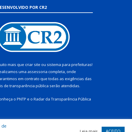
ESENVOLVIDO POR CR2
uito mais que
criar site
ou
sistema para prefeituras
!
ealizamos uma
assessoria
completa, onde
arantimos em contrato que todas as exigências das
eis de transparência pública
serão atendidas.
onheça o
PNTP
e o
Radar da Transparência Pública
a de
te
Acessar Área Administrativa
Acessar Webmail
ACEITO
Leia mais