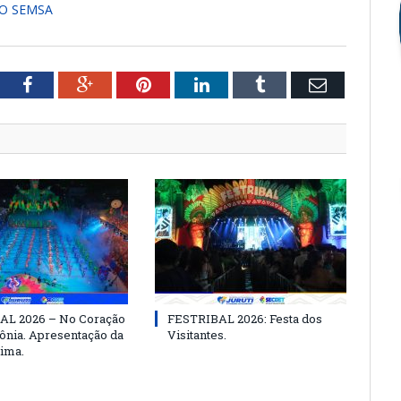
TO SEMSA
tter
Facebook
Google+
Pinterest
LinkedIn
Tumblr
Email
AL 2026 – No Coração
FESTRIBAL 2026: Festa dos
nia. Apresentação da
Visitantes.
ima.