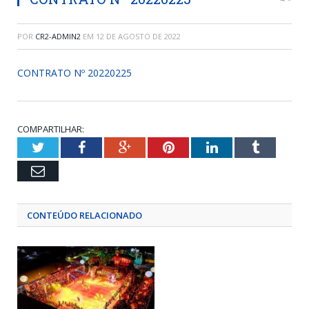
POR
CR2-ADMIN2
EM
12 DE AGOSTO DE 2022
CONTRATO Nº 20220225
COMPARTILHAR:
Twitter
Facebook
Google+
Pinterest
LinkedIn
Tumblr
Email
CONTEÚDO RELACIONADO