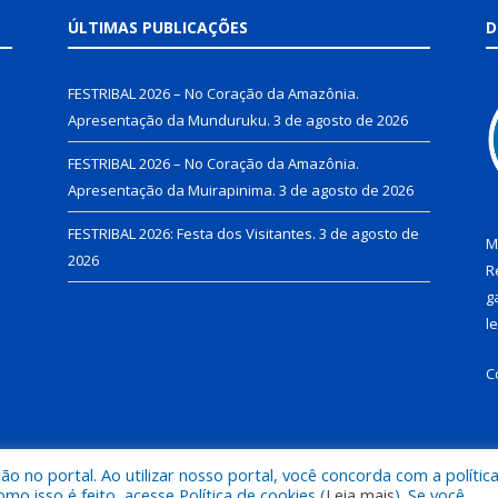
ÚLTIMAS PUBLICAÇÕES
D
FESTRIBAL 2026 – No Coração da Amazônia.
Apresentação da Munduruku.
3 de agosto de 2026
FESTRIBAL 2026 – No Coração da Amazônia.
Apresentação da Muirapinima.
3 de agosto de 2026
FESTRIBAL 2026: Festa dos Visitantes.
3 de agosto de
M
2026
R
g
l
C
 no portal. Ao utilizar nosso portal, você concorda com a polític
de Juruti.
Mapa do Si
 isso é feito, acesse Política de cookies (
Leia mais
). Se você