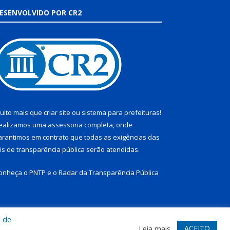
ESENVOLVIDO POR CR2
uito mais que
criar site
ou
sistema para prefeituras
!
ealizamos uma
assessoria
completa, onde
arantimos em contrato que todas as exigências das
eis de transparência pública
serão atendidas.
onheça o
PNTP
e o
Radar da Transparência Pública
a de
te
Acessar Área Administrativa
Acessar Webmail
ACEITO
Leia mais