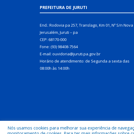
PREFEITURA DE JURUTI
End.: Rodovia pa 257, Translago, Km 01, Nº S/n Nova
Jerusalém, Juruti – pa
CEP: 68170-000
Fone: (93) 98408-7564
E-mail: ouvidoria@juruti.pa.gov.br
Horário de atendimento: de Segunda a sexta das
08:00h às 14:00h
Nós usamos cookies para melhorar sua experiência de navegação
Todos os direitos reservados a Prefeitura Municipal 
monitoramento de cookies. Para ter mais informações sobre como