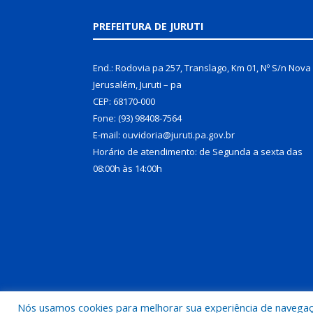
PREFEITURA DE JURUTI
End.: Rodovia pa 257, Translago, Km 01, Nº S/n Nova
Jerusalém, Juruti – pa
CEP: 68170-000
Fone: (93) 98408-7564
E-mail: ouvidoria@juruti.pa.gov.br
Horário de atendimento: de Segunda a sexta das
08:00h às 14:00h
Nós usamos cookies para melhorar sua experiência de navegação