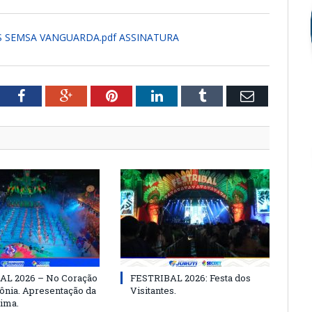
ÇAS SEMSA VANGUARDA.pdf ASSINATURA
tter
Facebook
Google+
Pinterest
LinkedIn
Tumblr
Email
AL 2026 – No Coração
FESTRIBAL 2026: Festa dos
nia. Apresentação da
Visitantes.
ima.