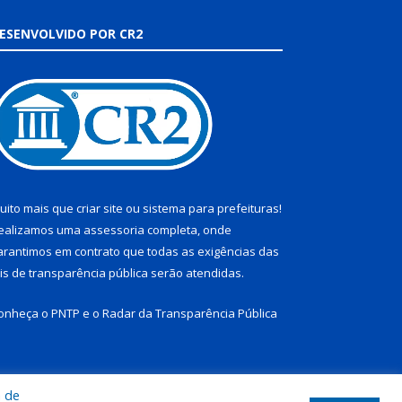
ESENVOLVIDO POR CR2
uito mais que
criar site
ou
sistema para prefeituras
!
ealizamos uma
assessoria
completa, onde
arantimos em contrato que todas as exigências das
eis de transparência pública
serão atendidas.
onheça o
PNTP
e o
Radar da Transparência Pública
a de