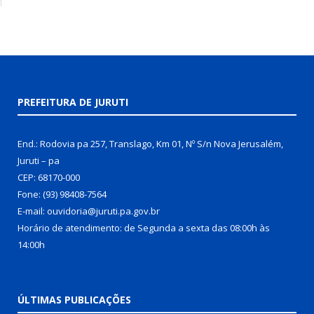
PREFEITURA DE JURUTI
End.: Rodovia pa 257, Translago, Km 01, Nº S/n Nova Jerusalém,
Juruti – pa
CEP: 68170-000
Fone: (93) 98408-7564
E-mail: ouvidoria@juruti.pa.gov.br
Horário de atendimento: de Segunda a sexta das 08:00h às
14:00h
ÚLTIMAS PUBLICAÇÕES