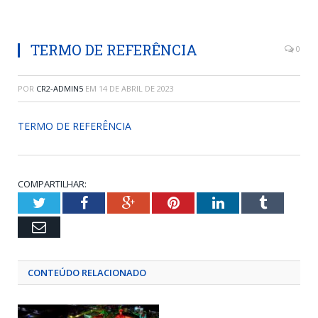
TERMO DE REFERÊNCIA
0
POR
CR2-ADMIN5
EM
14 DE ABRIL DE 2023
TERMO DE REFERÊNCIA
COMPARTILHAR:
Twitter
Facebook
Google+
Pinterest
LinkedIn
Tumblr
Email
CONTEÚDO RELACIONADO