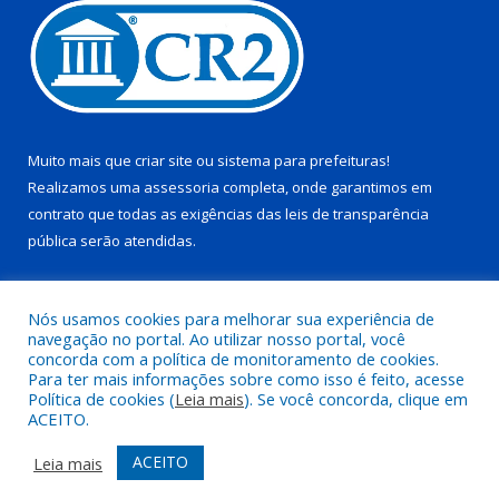
Muito mais que
criar site
ou
sistema para prefeituras
!
Realizamos uma
assessoria
completa, onde garantimos em
contrato que todas as exigências das
leis de transparência
pública
serão atendidas.
Conheça o
PNTP
e o
Radar da Transparência Pública
Nós usamos cookies para melhorar sua experiência de
navegação no portal. Ao utilizar nosso portal, você
concorda com a política de monitoramento de cookies.
Para ter mais informações sobre como isso é feito, acesse
Política de cookies (
Leia mais
). Se você concorda, clique em
Todos os direitos reservados a Prefeitura Municipal de Juruti.
ACEITO.
Mapa do Site
Acessar Área Administrativa
ACEITO
Leia mais
Acessar Webmail