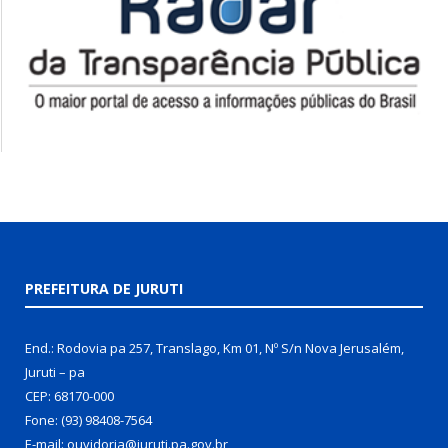
PREFEITURA DE JURUTI
End.: Rodovia pa 257, Translago, Km 01, Nº S/n Nova Jerusalém,
Juruti – pa
CEP: 68170-000
Fone: (93) 98408-7564
E-mail: ouvidoria@juruti.pa.gov.br