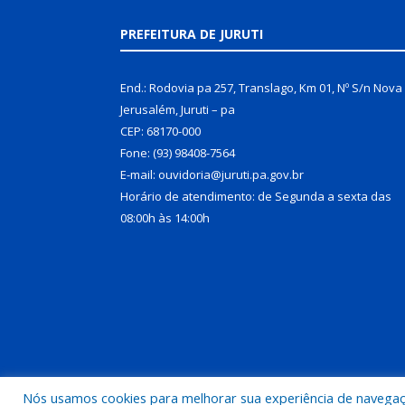
PREFEITURA DE JURUTI
End.: Rodovia pa 257, Translago, Km 01, Nº S/n Nova
Jerusalém, Juruti – pa
CEP: 68170-000
Fone: (93) 98408-7564
E-mail: ouvidoria@juruti.pa.gov.br
Horário de atendimento: de Segunda a sexta das
08:00h às 14:00h
Nós usamos cookies para melhorar sua experiência de navegação