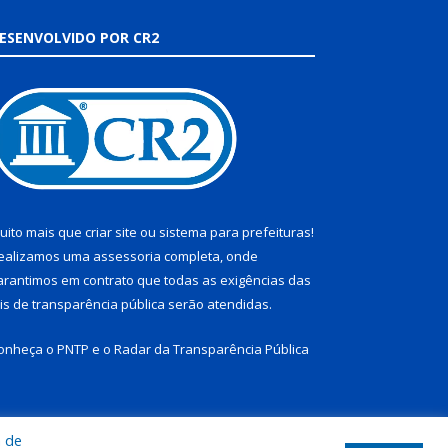
ESENVOLVIDO POR CR2
uito mais que
criar site
ou
sistema para prefeituras
!
ealizamos uma
assessoria
completa, onde
arantimos em contrato que todas as exigências das
eis de transparência pública
serão atendidas.
onheça o
PNTP
e o
Radar da Transparência Pública
a de