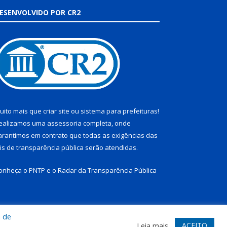
ESENVOLVIDO POR CR2
uito mais que
criar site
ou
sistema para prefeituras
!
ealizamos uma
assessoria
completa, onde
arantimos em contrato que todas as exigências das
eis de transparência pública
serão atendidas.
onheça o
PNTP
e o
Radar da Transparência Pública
a de
te
Acessar Área Administrativa
Acessar Webmail
ACEITO
Leia mais