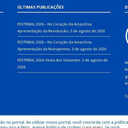
ÚLTIMAS PUBLICAÇÕES
D
FESTRIBAL 2026 – No Coração da Amazônia.
Apresentação da Munduruku.
3 de agosto de 2026
FESTRIBAL 2026 – No Coração da Amazônia.
Apresentação da Muirapinima.
3 de agosto de 2026
FESTRIBAL 2026: Festa dos Visitantes.
3 de agosto de
M
2026
R
g
l
C
 no portal. Ao utilizar nosso portal, você concorda com a polític
de Juruti.
Mapa do Si
 isso é feito, acesse Política de cookies (
Leia mais
). Se você