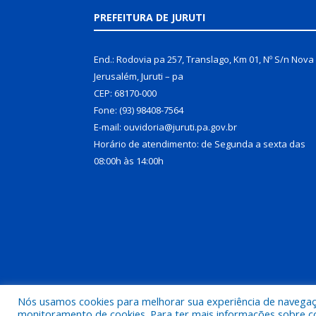
PREFEITURA DE JURUTI
End.: Rodovia pa 257, Translago, Km 01, Nº S/n Nova
Jerusalém, Juruti – pa
CEP: 68170-000
Fone: (93) 98408-7564
E-mail: ouvidoria@juruti.pa.gov.br
Horário de atendimento: de Segunda a sexta das
08:00h às 14:00h
Nós usamos cookies para melhorar sua experiência de navegação
Todos os direitos reservados a Prefeitura Municipal 
monitoramento de cookies. Para ter mais informações sobre como