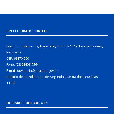
PREFEITURA DE JURUTI
End.: Rodovia pa 257, Translago, Km 01, Nº S/n Nova Jerusalém,
Juruti – pa
CEP: 68170-000
Fone: (93) 98408-7564
E-mail: ouvidoria@juruti.pa.gov.br
Horário de atendimento: de Segunda a sexta das 08:00h às
14:00h
ÚLTIMAS PUBLICAÇÕES