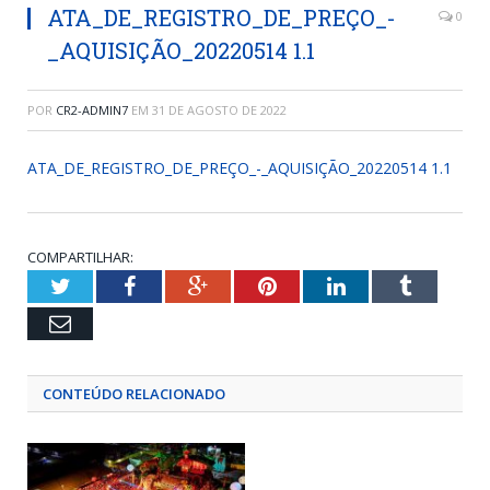
ATA_DE_REGISTRO_DE_PREÇO_-
0
_AQUISIÇÃO_20220514 1.1
POR
CR2-ADMIN7
EM
31 DE AGOSTO DE 2022
ATA_DE_REGISTRO_DE_PREÇO_-_AQUISIÇÃO_20220514 1.1
COMPARTILHAR:
Twitter
Facebook
Google+
Pinterest
LinkedIn
Tumblr
Email
CONTEÚDO RELACIONADO