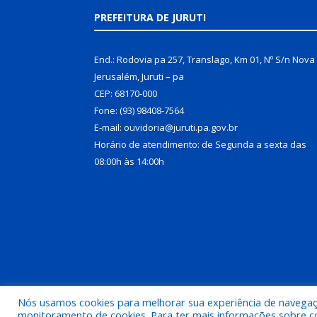
PREFEITURA DE JURUTI
End.: Rodovia pa 257, Translago, Km 01, Nº S/n Nova
Jerusalém, Juruti – pa
CEP: 68170-000
Fone: (93) 98408-7564
E-mail: ouvidoria@juruti.pa.gov.br
Horário de atendimento: de Segunda a sexta das
08:00h às 14:00h
Nós usamos cookies para melhorar sua experiência de navegação
Todos os direitos reservados a Prefeitura Municipal 
monitoramento de cookies. Para ter mais informações sobre como