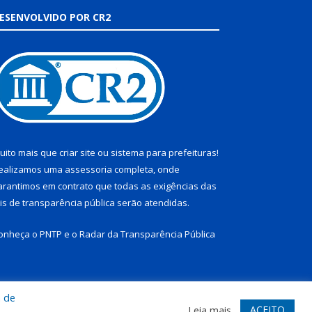
ESENVOLVIDO POR CR2
uito mais que
criar site
ou
sistema para prefeituras
!
ealizamos uma
assessoria
completa, onde
arantimos em contrato que todas as exigências das
eis de transparência pública
serão atendidas.
onheça o
PNTP
e o
Radar da Transparência Pública
a de
te
Acessar Área Administrativa
Acessar Webmail
ACEITO
Leia mais