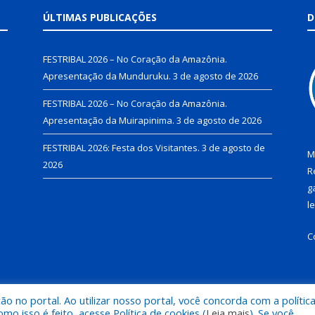
ÚLTIMAS PUBLICAÇÕES
D
FESTRIBAL 2026 – No Coração da Amazônia.
Apresentação da Munduruku.
3 de agosto de 2026
FESTRIBAL 2026 – No Coração da Amazônia.
Apresentação da Muirapinima.
3 de agosto de 2026
FESTRIBAL 2026: Festa dos Visitantes.
3 de agosto de
M
2026
R
g
l
C
 no portal. Ao utilizar nosso portal, você concorda com a polític
de Juruti.
Mapa do Si
 isso é feito, acesse Política de cookies (
Leia mais
). Se você