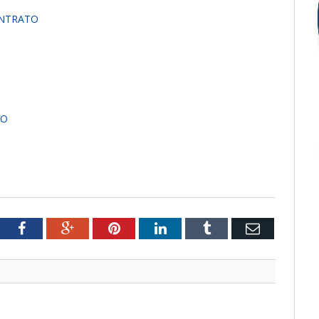
ONTRATO
VO
tter
Facebook
Google+
Pinterest
LinkedIn
Tumblr
Email