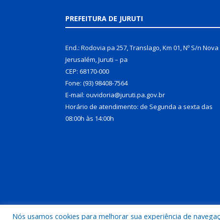
PREFEITURA DE JURUTI
End.: Rodovia pa 257, Translago, Km 01, Nº S/n Nova
Jerusalém, Juruti – pa
CEP: 68170-000
Fone: (93) 98408-7564
E-mail: ouvidoria@juruti.pa.gov.br
Horário de atendimento: de Segunda a sexta das
08:00h às 14:00h
Nós usamos cookies para melhorar sua experiência de navegação