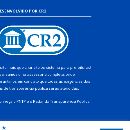
ESENVOLVIDO POR CR2
uito mais que
criar site
ou
sistema para prefeituras
!
ealizamos uma
assessoria
completa, onde
arantimos em contrato que todas as exigências das
eis de transparência pública
serão atendidas.
onheça o
PNTP
e o
Radar da Transparência Pública
a de