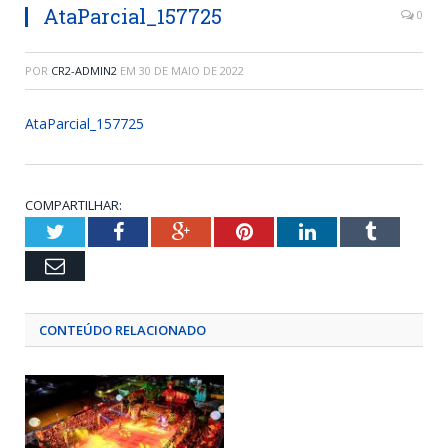
AtaParcial_157725
0
POR
CR2-ADMIN2
EM
30 DE MAIO DE 2022
AtaParcial_157725
COMPARTILHAR:
Twitter
Facebook
Google+
Pinterest
LinkedIn
Tumblr
Email
CONTEÚDO RELACIONADO