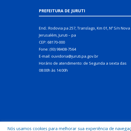
PREFEITURA DE JURUTI
End.: Rodovia pa 257, Translago, Km 01, Nº S/n Nova
Jerusalém, Juruti – pa
CEP: 68170-000
Fone: (93) 98408-7564
E-mail: ouvidoria@juruti.pa.gov.br
Horário de atendimento: de Segunda a sexta das
08:00h às 14:00h
Nós usamos cookies para melhorar sua experiência de navegação