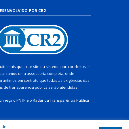
ESENVOLVIDO POR CR2
uito mais que
criar site
ou
sistema para prefeituras
!
ealizamos uma
assessoria
completa, onde
arantimos em contrato que todas as exigências das
eis de transparência pública
serão atendidas.
onheça o
PNTP
e o
Radar da Transparência Pública
a de