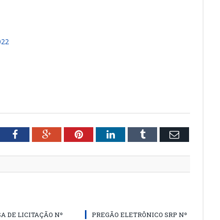
022
tter
Facebook
Google+
Pinterest
LinkedIn
Tumblr
Email
A DE LICITAÇÃO Nº
PREGÃO ELETRÔNICO SRP Nº