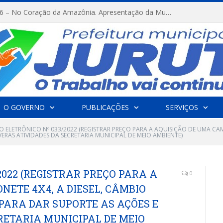
FESTRIBAL 2026 – No Coração da Amazônia. Apresentação da Munduruku.
O GOVERNO
PUBLICAÇÕES
SERVIÇOS
O ELETRÔNICO Nº 033/2022 (REGISTRAR PREÇO PARA A AQUISIÇÃO DE UMA CAM
ERAS ATIVIDADES DA SECRETARIA MUNICIPAL DE MEIO AMBIENTE)
2022 (REGISTRAR PREÇO PARA A
0
ETE 4X4, A DIESEL, CÂMBIO
PARA DAR SUPORTE AS AÇÕES E
RETARIA MUNICIPAL DE MEIO