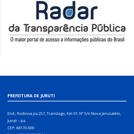
PREFEITURA DE JURUTI
End.: Rodovia pa 257, Translago, Km 01, Nº S/n Nova Jerusalém,
Juruti – pa
CEP: 68170-000