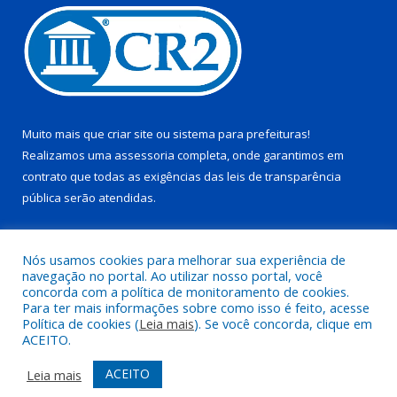
Muito mais que
criar site
ou
sistema para prefeituras
!
Realizamos uma
assessoria
completa, onde garantimos em
contrato que todas as exigências das
leis de transparência
pública
serão atendidas.
Conheça o
PNTP
e o
Radar da Transparência Pública
Nós usamos cookies para melhorar sua experiência de
navegação no portal. Ao utilizar nosso portal, você
concorda com a política de monitoramento de cookies.
Para ter mais informações sobre como isso é feito, acesse
Política de cookies (
Leia mais
). Se você concorda, clique em
Todos os direitos reservados a Prefeitura Municipal de Juruti.
ACEITO.
Mapa do Site
Acessar Área Administrativa
ACEITO
Leia mais
Acessar Webmail