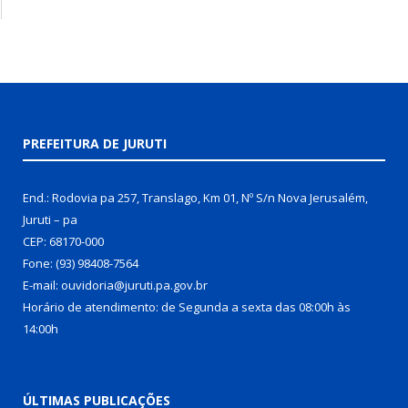
PREFEITURA DE JURUTI
End.: Rodovia pa 257, Translago, Km 01, Nº S/n Nova Jerusalém,
Juruti – pa
CEP: 68170-000
Fone: (93) 98408-7564
E-mail: ouvidoria@juruti.pa.gov.br
Horário de atendimento: de Segunda a sexta das 08:00h às
14:00h
ÚLTIMAS PUBLICAÇÕES