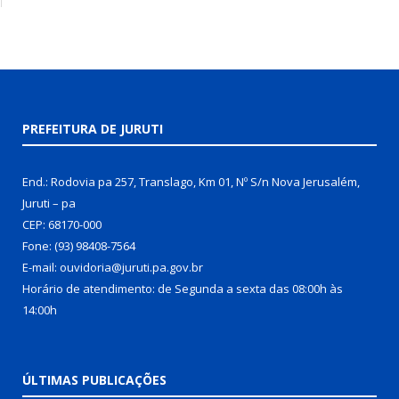
PREFEITURA DE JURUTI
End.: Rodovia pa 257, Translago, Km 01, Nº S/n Nova Jerusalém,
Juruti – pa
CEP: 68170-000
Fone: (93) 98408-7564
E-mail: ouvidoria@juruti.pa.gov.br
Horário de atendimento: de Segunda a sexta das 08:00h às
14:00h
ÚLTIMAS PUBLICAÇÕES