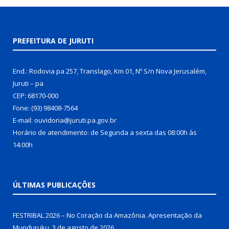
PREFEITURA DE JURUTI
End.: Rodovia pa 257, Translago, Km 01, Nº S/n Nova Jerusalém,
Juruti – pa
CEP: 68170-000
Fone: (93) 98408-7564
E-mail: ouvidoria@juruti.pa.gov.br
Horário de atendimento: de Segunda a sexta das 08:00h às
14:00h
ÚLTIMAS PUBLICAÇÕES
FESTRIBAL 2026 – No Coração da Amazônia. Apresentação da
Munduruku.
3 de agosto de 2026