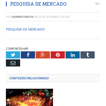
PESQUISA DE MERCADO
0
POR
ADMINISTRADOR
EM
22 DE SETEMBRO DE 2021
PESQUISA DE MERCADO
COMPARTILHAR:
Twitter
Facebook
Google+
Pinterest
LinkedIn
Tumblr
Email
CONTEÚDO RELACIONADO