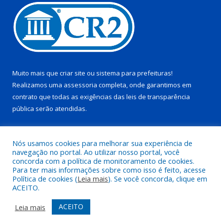
Muito mais que
criar site
ou
sistema para prefeituras
!
Realizamos uma
assessoria
completa, onde garantimos em
contrato que todas as exigências das
leis de transparência
pública
serão atendidas.
Conheça o
PNTP
e o
Radar da Transparência Pública
Nós usamos cookies para melhorar sua experiência de
navegação no portal. Ao utilizar nosso portal, você
concorda com a política de monitoramento de cookies.
Para ter mais informações sobre como isso é feito, acesse
Política de cookies (
Leia mais
). Se você concorda, clique em
Todos os direitos reservados a Prefeitura Municipal de Juruti.
ACEITO.
Mapa do Site
Acessar Área Administrativa
ACEITO
Leia mais
Acessar Webmail