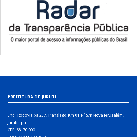
PREFEITURA DE JURUTI
End.: Rodovia pa 257, Translago, Km 01, Nº S/n Nova Jerusalém,
Juruti – pa
CEP: 68170-000