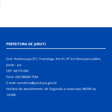
PREFEITURA DE JURUTI
End.: Rodovia pa 257, Translago, Km 01, Nº S/n Nova Jerusalém,
Juruti – pa
CEP: 68170-000
Fone: (93) 98408-7564
E-mail: ouvidoria@juruti.pa.gov.br
Horário de atendimento: de Segunda a sexta das 08:00h às
14:00h