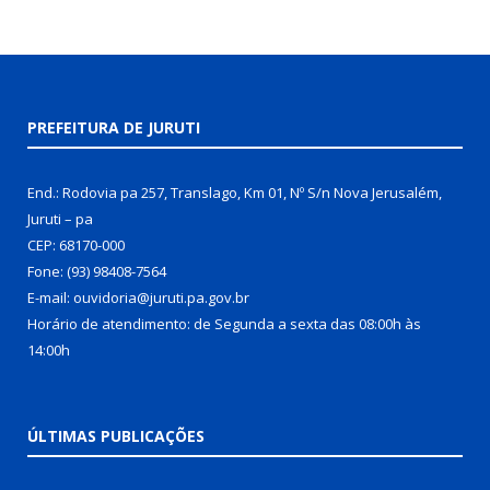
PREFEITURA DE JURUTI
End.: Rodovia pa 257, Translago, Km 01, Nº S/n Nova Jerusalém,
Juruti – pa
CEP: 68170-000
Fone: (93) 98408-7564
E-mail: ouvidoria@juruti.pa.gov.br
Horário de atendimento: de Segunda a sexta das 08:00h às
14:00h
ÚLTIMAS PUBLICAÇÕES