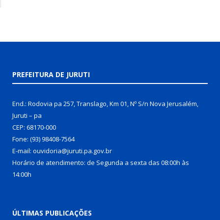
PREFEITURA DE JURUTI
End.: Rodovia pa 257, Translago, Km 01, Nº S/n Nova Jerusalém,
Juruti – pa
CEP: 68170-000
Fone: (93) 98408-7564
E-mail: ouvidoria@juruti.pa.gov.br
Horário de atendimento: de Segunda a sexta das 08:00h às
14:00h
ÚLTIMAS PUBLICAÇÕES