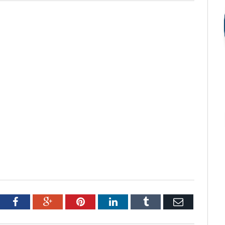
tter
Facebook
Google+
Pinterest
LinkedIn
Tumblr
Email