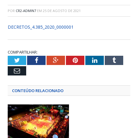
POR
CR2-ADMIN7
EM
25 DE AGOSTO DE 2021
DECRETOS_4.385_2020_0000001
COMPARTILHAR:
Twitter
Facebook
Google+
Pinterest
LinkedIn
Tumblr
Email
CONTEÚDO RELACIONADO