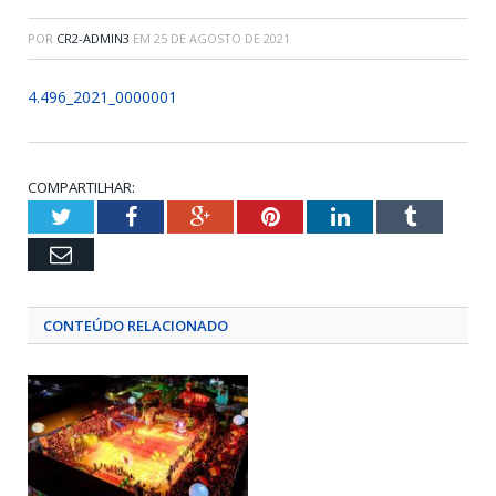
POR
CR2-ADMIN3
EM
25 DE AGOSTO DE 2021
4.496_2021_0000001
COMPARTILHAR:
Twitter
Facebook
Google+
Pinterest
LinkedIn
Tumblr
Email
CONTEÚDO RELACIONADO